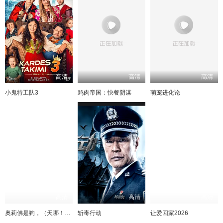
高清
高清
高清
小鬼特工队3
鸡肉帝国：快餐阴谋
萌宠进化论
高清
高清
高清
奥莉佛是狗，（天哪！！）这家伙电影版
斩毒行动
让爱回家2026