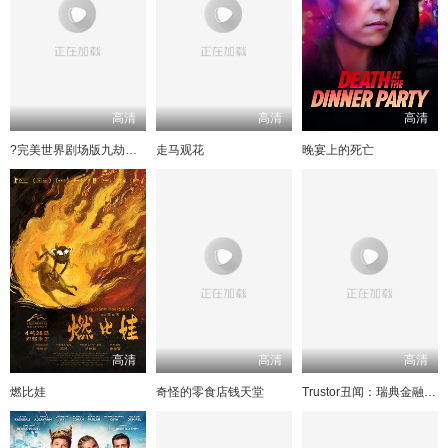
高清
高清
高清
?完美世界剧场版九劫焚天?
走马观花
晚宴上的死亡
高清
高清
高清
燃比娃
奇怪的零食店钱天堂
Trustor丑闻：瑞典金融案内幕