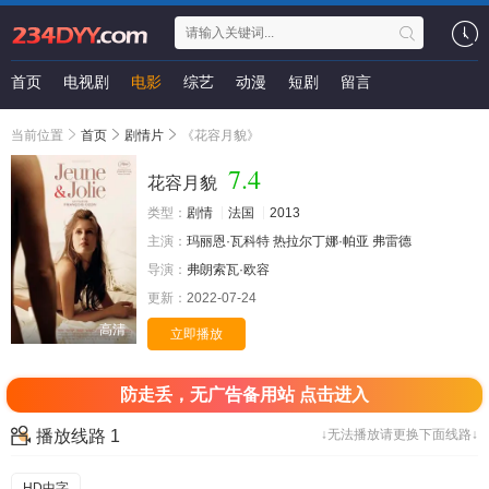
首页
电视剧
电影
综艺
动漫
短剧
留言
当前位置
首页
剧情片
《花容月貌》
7.4
花容月貌
类型：
剧情
法国
2013
主演：
玛丽恩·瓦科特
热拉尔丁娜·帕亚
弗雷德
导演：
弗朗索瓦·欧容
更新：
2022-07-24
高清
立即播放
防走丢，无广告备用站 点击进入
播放线路 1
↓无法播放请更换下面线路↓
HD中字