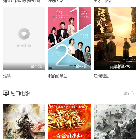
知否知否应是绿肥红瘦
小巷人家
天才，女友
全32集
全42集
更新至28集
难哄
我的前半生
江海潮生
热门电影
更多