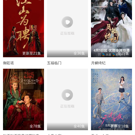
更新至21集
全36集
全29集
御廷谣
五福临门
月鳞绮纪
全78集
全40集
更新至18集