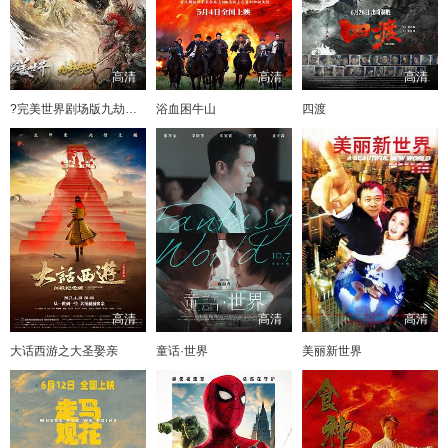
高清
高清
高清
?完美世界剧场版九劫焚天?
浴血困牛山
四渡
高清
高清
高清
大话西游之大圣娶亲
童话·世界
美丽新世界