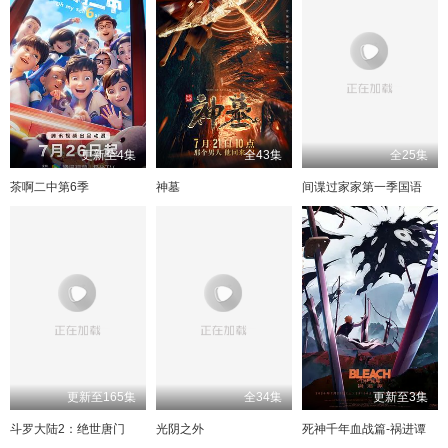
更新至4集
全43集
全25集
茶啊二中第6季
神墓
间谍过家家第一季国语
更新至165集
全34集
更新至3集
斗罗大陆2：绝世唐门
光阴之外
死神千年血战篇-祸进谭