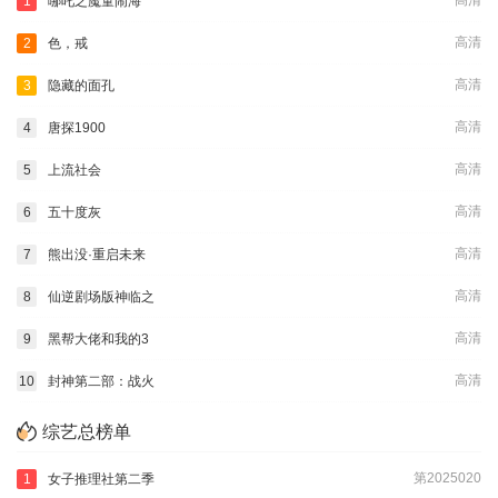
高清
1
哪吒之魔童闹海
高清
2
色，戒
高清
3
隐藏的面孔
高清
4
唐探1900
高清
5
上流社会
高清
6
五十度灰
高清
7
熊出没·重启未来
高清
8
仙逆剧场版神临之
高清
9
黑帮大佬和我的3
高清
10
封神第二部：战火
综艺总榜单
第2025020
1
女子推理社第二季