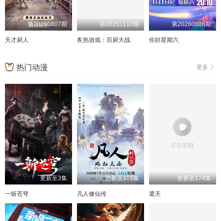
第20260807期
第20251112期
第20260808期
天才厨人
炙热游戏：百厨大战
你好星期六
热门动漫
更多
更新至3集
更新至186集
更新至174集
一斩苍穹
凡人修仙传
遮天