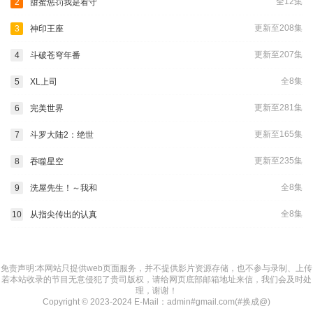
全12集
2
甜蜜惩罚我是看守
更新至208集
3
神印王座
更新至207集
4
斗破苍穹年番
全8集
5
XL上司
更新至281集
6
完美世界
更新至165集
7
斗罗大陆2：绝世
更新至235集
8
吞噬星空
全8集
9
洗屋先生！～我和
全8集
10
从指尖传出的认真
免责声明:本网站只提供web页面服务，并不提供影片资源存储，也不参与录制、上传
若本站收录的节目无意侵犯了贵司版权，请给网页底部邮箱地址来信，我们会及时处
理，谢谢！
Copyright © 2023-2024 E-Mail：admin#gmail.com(#换成@)