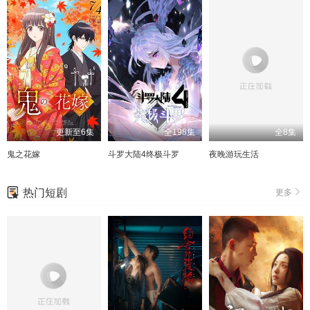
更新至6集
全198集
全8集
鬼之花嫁
斗罗大陆4终极斗罗
夜晚游玩生活
热门短剧
更多