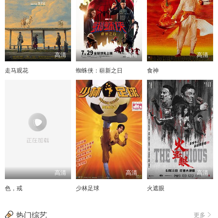
高清
高清
高清
走马观花
蜘蛛侠：崭新之日
食神
高清
高清
高清
色，戒
少林足球
火遮眼
热门综艺
更多