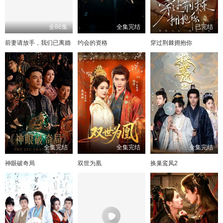
全86集
全集完结
已完结
前妻请放手，我们已离婚
约会的资格
穿过荆棘拥抱你
全集完结
全集完结
全集完结
神眼破奇局
双世为凰
换巢鸾凤2