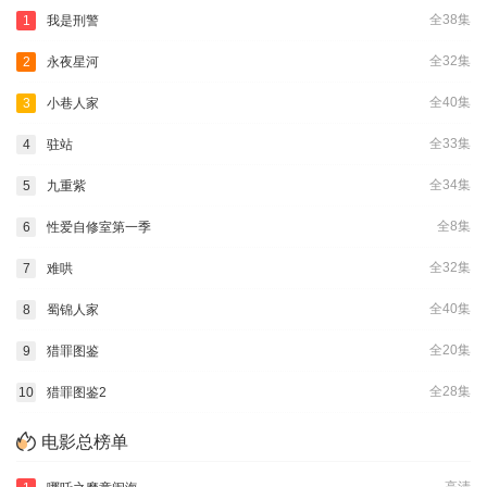
全38集
1
我是刑警
全32集
2
永夜星河
全40集
3
小巷人家
全33集
4
驻站
全34集
5
九重紫
全8集
6
性爱自修室第一季
全32集
7
难哄
全40集
8
蜀锦人家
全20集
9
猎罪图鉴
全28集
10
猎罪图鉴2
电影总榜单