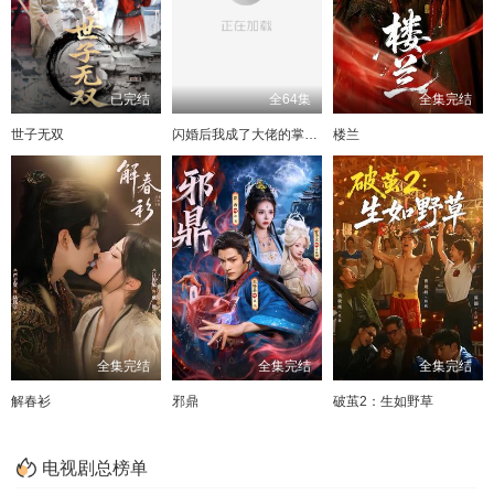
已完结
全64集
全集完结
世子无双
闪婚后我成了大佬的掌中之物
楼兰
全集完结
全集完结
全集完结
解春衫
邪鼎
破茧2：生如野草
电视剧总榜单