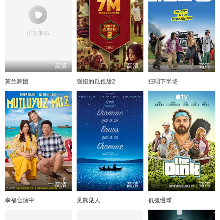
高清
高清
高清
莫兰舞团
强扭的瓜也甜2
狂唱下半场
高清
高清
高清
幸福合演中
见熊见人
低弧慢球