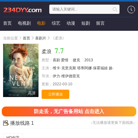
首页
电视剧
电影
综艺
动漫
短剧
留言
当前位置
首页
喜剧片
《柔浪》
7.7
柔浪
类型：
喜剧
爱情
捷克
2013
主演：
维卡·克里克斯
塔蒂阿娜·保霍福娃
扬·
导演：
伊力·维伊德雷克
更新：
2022-03-10
高清
立即播放
防走丢，无广告备用站 点击进入
播放线路 1
↓无法播放请更换下面线路↓
HD中字