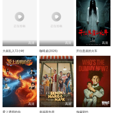
高清
高清
高清
大叔乱入72小时
咖啡桌(2026)
开往悬崖的火车
高清
高清
高清
爱上透明的你
幸福面包房
傀儡契约