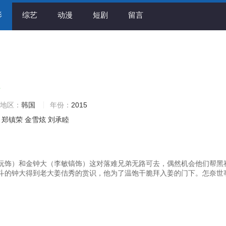
影
综艺
动漫
短剧
留言
6
地区：
韩国
年份：
2015
郑镇荣
金雪炫
刘承睦
沅饰）和金钟大（李敏镐饰）这对落难兄弟无路可去，偶然机会他们帮黑
斗的钟大得到老大姜佶秀的赏识，他为了温饱干脆拜入姜的门下。怎奈世