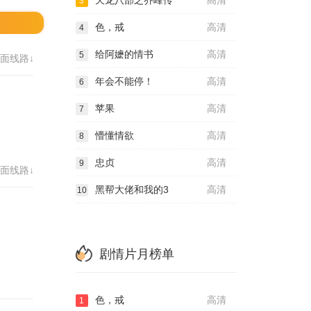
天龙八部之乔峰传
高清
3
色，戒
高清
4
给阿嬷的情书
高清
5
面线路↓
年会不能停！
高清
6
苹果
高清
7
懵懂情欲
高清
8
忠贞
高清
9
面线路↓
黑帮大佬和我的3
高清
10
剧情片月榜单
色，戒
高清
1