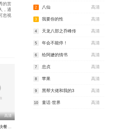
秀的赏
八仙
高清
2
人，通
可忽视
我要你的性
高清
3
天龙八部之乔峰传
高清
4
年会不能停！
高清
5
给阿嬷的情书
高清
6
忠贞
高清
7
苹果
高清
8
黑帮大佬和我的3
高清
9
童话·世界
高清
10
高清
鸡肉帝国：快餐阴谋