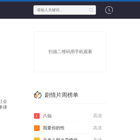
扫描二维码用手机观看
剧情片周榜单
社会
事
详
八仙
高清
1
我要你的性
高清
2