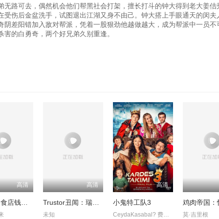
弟无路可去，偶然机会他们帮黑社会打架，擅长打斗的钟大得到老大姜佶
在受伤后金盆洗手，试图退出江湖又身不由己。钟大搭上手眼通天的闵夫
奇阴差阳错加入敌对帮派，凭着一股狠劲他越做越大，成为帮派中一员不
杀害的白勇奇，两个好兄弟久别重逢。
高清
高清
高清
奇怪的零食店钱天堂
Trustor丑闻：瑞典金融案内幕
小鬼特工队3
来
未知
CeydaKasabal? 费拉特·阿尔拜伦
莫·吉里根