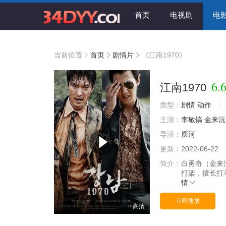
首页
电视剧
电
当前位置
首页
剧情片
《江南1970》
6.
江南1970
类型：
剧情
动作
主演：
李敏镐
金来沅
导演：
庾河
更新：
2022-06-22
简介：
白勇奇（金来
打架，擅长打
情
立即播放
高清