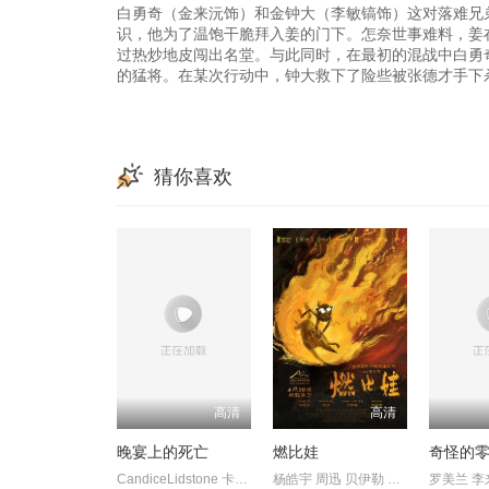
白勇奇（金来沅饰）和金钟大（李敏镐饰）这对落难兄
识，他为了温饱干脆拜入姜的门下。怎奈世事难料，姜
过热炒地皮闯出名堂。与此同时，在最初的混战中白勇
的猛将。在某次行动中，钟大救下了险些被张德才手下
猜你喜欢
高清
高清
晚宴上的死亡
燃比娃
CandiceLidstone 卡梅伦·布罗德 马克·戴 EdenBroda BryceWynte
杨皓宇 周迅 贝伊勒 康春雷
罗美兰 李