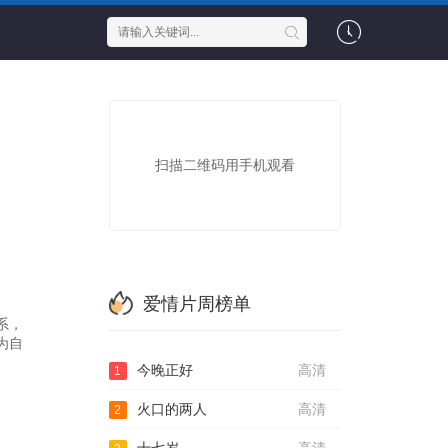
扫描二维码用手机观看
爱情片周榜单
系，
为自
今晚正好
高清
1
火口的两人
高清
2