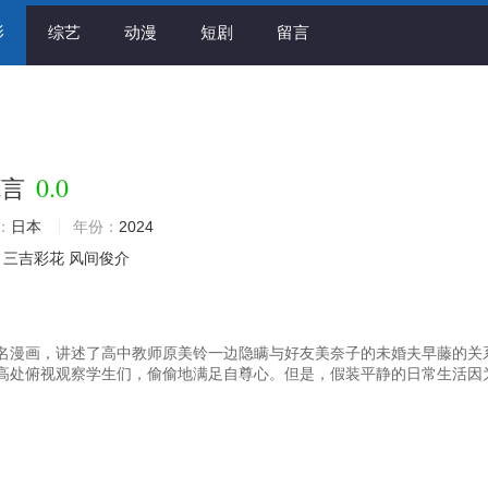
影
综艺
动漫
短剧
留言
0.0
谎言
：
日本
年份：
2024
三吉彩花
风间俊介
名漫画，讲述了高中教师原美铃一边隐瞒与好友美奈子的未婚夫早藤的关
高处俯视观察学生们，偷偷地满足自尊心。但是，假装平静的日常生活因