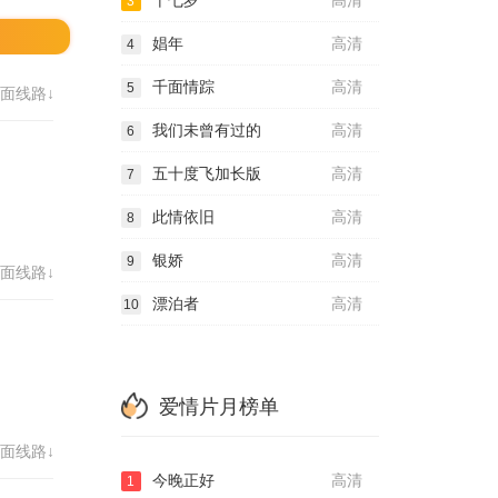
十七岁
高清
3
娼年
高清
4
千面情踪
高清
5
面线路↓
我们未曾有过的
高清
6
五十度飞加长版
高清
7
此情依旧
高清
8
银娇
高清
9
面线路↓
漂泊者
高清
10
爱情片月榜单
面线路↓
今晚正好
高清
1