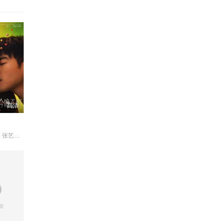
高清
马思纯 陈昊森 张艺凡 宋洋