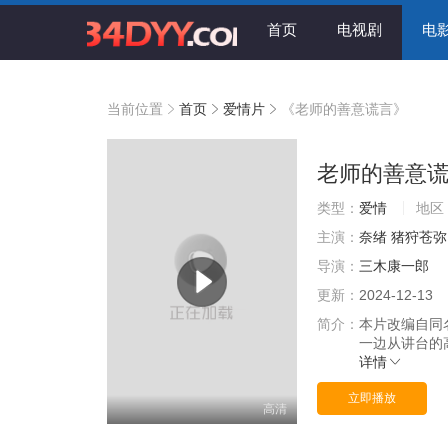
首页
电视剧
电
当前位置
首页
爱情片
《老师的善意谎言》
老师的善意
类型：
爱情
地区
主演：
奈绪
猪狩苍弥
导演：
三木康一郎
更新：
2024-12-13
简介：
本片改编自同
一边从讲台的
详情
立即播放
高清