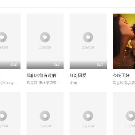
高清
高清
高清
踪
我们未曾有过的
红灯囚爱
今晚正好
HannahRejiKoshy KaleshRamanand
马克西·伊格莱西亚斯 玛嘉丽达·科切罗
未知