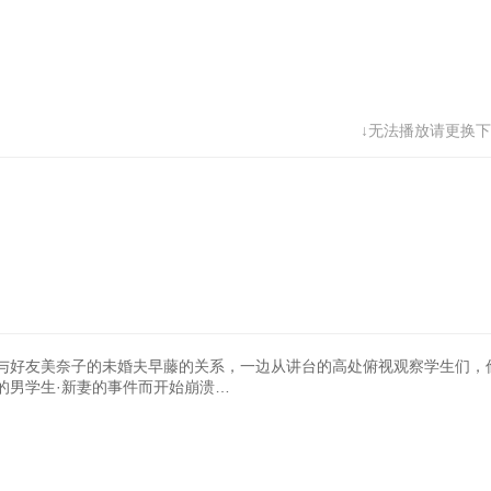
↓无法播放请更换下
与好友美奈子的未婚夫早藤的关系，一边从讲台的高处俯视观察学生们，
的男学生·新妻的事件而开始崩溃…