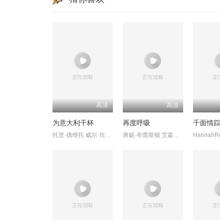
高清
高清
为意大利干杯
再度呼吸
千面情
托里·德维托 威尔·坎普 莉莉·奈特
唐妮·布蕾斯顿 艾森斯·阿特金斯