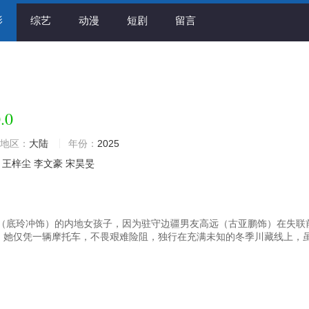
影
综艺
动漫
短剧
留言
.0
地区：
大陆
年份：
2025
王梓尘
李文豪
宋昊旻
（底玲冲饰）的内地女孩子，因为驻守边疆男友高远（古亚鹏饰）在失联
”，她仅凭一辆摩托车，不畏艰难险阻，独行在充满未知的冬季川藏线上，