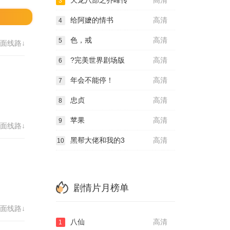
天龙八部之乔峰传
高清
3
给阿嬷的情书
高清
4
色，戒
高清
5
面线路↓
?完美世界剧场版
高清
6
年会不能停！
高清
7
忠贞
高清
8
苹果
高清
9
面线路↓
黑帮大佬和我的3
高清
10
剧情片月榜单
面线路↓
八仙
高清
1