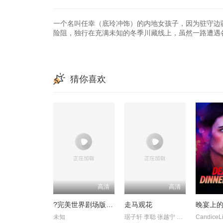
一个名叫任幸（底玲冲饰）的内地女孩子，因为驻守边
险阻，独行在充满未知的冬季川藏线上，虽然一路遭遇
猜你喜欢
高清
高清
?完美世界剧场版九劫焚天?
走马观花
晚宴上
未知
琚子轩 李聪 张越宁 高深