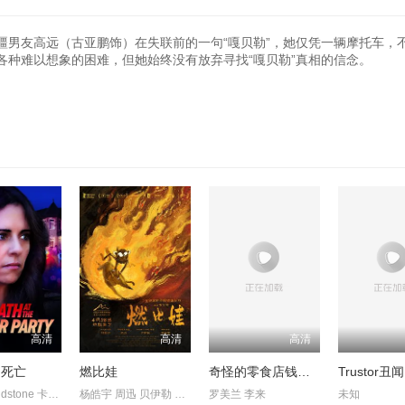
疆男友高远（古亚鹏饰）在失联前的一句“嘎贝勒”，她仅凭一辆摩托车，
各种难以想象的困难，但她始终没有放弃寻找“嘎贝勒”真相的信念。
高清
高清
高清
的死亡
燃比娃
奇怪的零食店钱天堂
CandiceLidstone 卡梅伦·布罗德 马克·戴 EdenBroda BryceWynte
杨皓宇 周迅 贝伊勒 康春雷
罗美兰 李来
未知