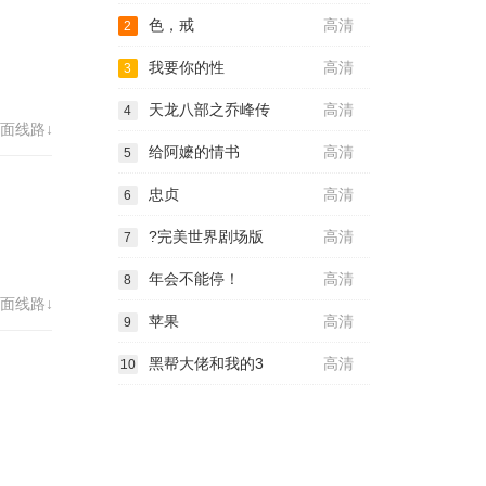
色，戒
高清
2
我要你的性
高清
3
天龙八部之乔峰传
高清
4
面线路↓
给阿嬷的情书
高清
5
忠贞
高清
6
?完美世界剧场版
高清
7
年会不能停！
高清
8
面线路↓
苹果
高清
9
黑帮大佬和我的3
高清
10