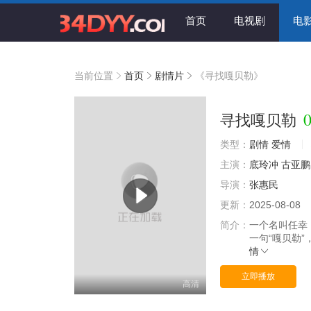
首页
电视剧
电
当前位置
首页
剧情片
《寻找嘎贝勒》
0
寻找嘎贝勒
类型：
剧情
爱情
主演：
底玲冲
古亚鹏
导演：
张惠民
更新：
2025-08-08
简介：
一个名叫任幸
一句“嘎贝勒
情
立即播放
高清