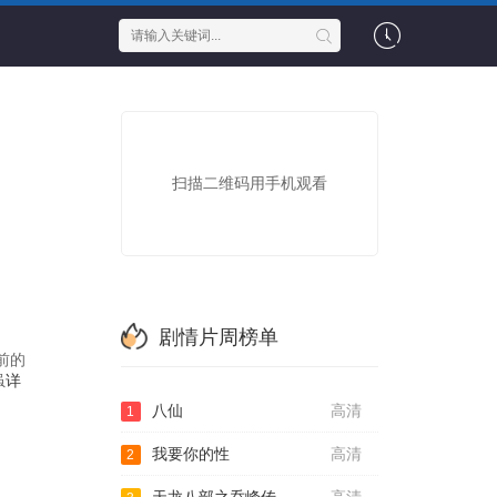
扫描二维码用手机观看
剧情片周榜单
前的
虽
详
八仙
高清
1
我要你的性
高清
2