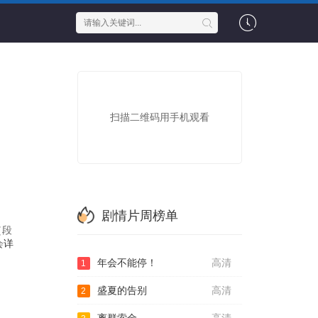
扫描二维码用手机观看
剧情片周榜单
（段
会
详
年会不能停！
高清
1
盛夏的告别
高清
2