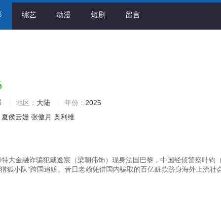
影
综艺
动漫
短剧
留言
6
罪
地区：
大陆
年份：
2025
夏侯云姗
张傲月
奥利维
海特大金融诈骗犯戴逸宸（梁朝伟饰）现身法国巴黎，中国经侦警察叶钧
“猎狐小队”跨国追赃。昔日老赖凭借国内骗取的百亿赃款跻身海外上流社