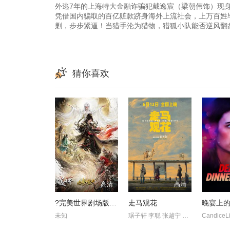
外逃7年的上海特大金融诈骗犯戴逸宸（梁朝伟饰）现身
凭借国内骗取的百亿赃款跻身海外上流社会，上万百姓
剿，步步紧逼！当猎手沦为猎物，猎狐小队能否逆风翻
猜你喜欢
高清
高清
?完美世界剧场版九劫焚天?
走马观花
晚宴上
未知
琚子轩 李聪 张越宁 高深