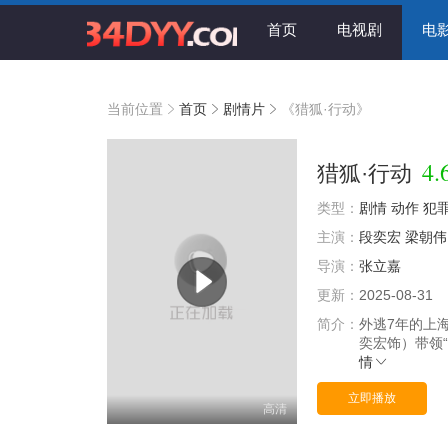
首页
电视剧
电
当前位置
首页
剧情片
《猎狐·行动》
4.
猎狐·行动
类型：
剧情
动作
犯
主演：
段奕宏
梁朝伟
导演：
张立嘉
更新：
2025-08-31
简介：
外逃7年的上
奕宏饰）带领
情
立即播放
高清