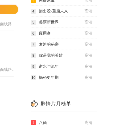
离群索金
高清
3
熊出没·重启未来
高清
4
美丽新世界
高清
5
面线路↓
废用身
高清
6
麦迪的秘密
高清
7
你是我的英雄
高清
8
逝水与流年
高清
9
面线路↓
揭秘更年期
高清
10
剧情片月榜单
八仙
高清
1