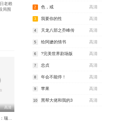
昔日老赖
色，戒
高清
2
设局围
我要你的性
高清
3
天龙八部之乔峰传
高清
4
给阿嬷的情书
高清
5
?完美世界剧场版
高清
6
忠贞
高清
7
年会不能停！
高清
8
苹果
高清
9
黑帮大佬和我的3
高清
10
高清
Trustor丑闻：瑞典金融案内幕