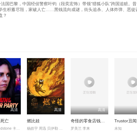
法国巴黎，中国经侦警察叶钧（段奕宏饰）带领“猎狐小队”跨国追赃。
毕生积蓄尽毁，家破人亡……黑钱流向成谜，街头追杀、人体炸弹、恶徒
盘？
高清
高清
高清
的死亡
燃比娃
奇怪的零食店钱天堂
CandiceLidstone 卡梅伦·布罗德 马克·戴 EdenBroda BryceWynte
杨皓宇 周迅 贝伊勒 康春雷
罗美兰 李来
未知