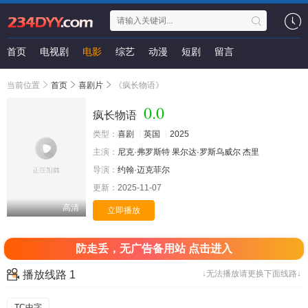
首页
电视剧
电影
综艺
动漫
短剧
留言
当前位置
首页
喜剧片
《疯长物语》
0.0
疯长物语
类型：
喜剧
英国
2025
主演：
尼克·弗罗斯特
果尔达·罗斯乌威尔
杰里
导演：
约翰·迈克菲尔
更新：
2025-11-07
高清
立即播放
防走丢，无广告备用站 点击进入
播放线路 1
↓无法播放请更换下面线路↓
TC中字