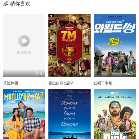
猜你喜欢
高清
高清
高清
莫兰舞团
强扭的瓜也甜2
狂唱下半场