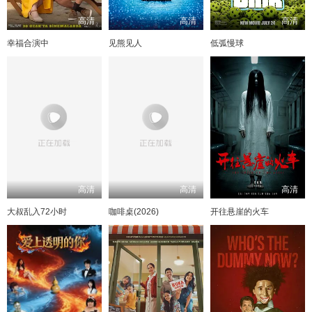
高清
高清
高清
幸福合演中
见熊见人
低弧慢球
高清
高清
高清
大叔乱入72小时
咖啡桌(2026)
开往悬崖的火车