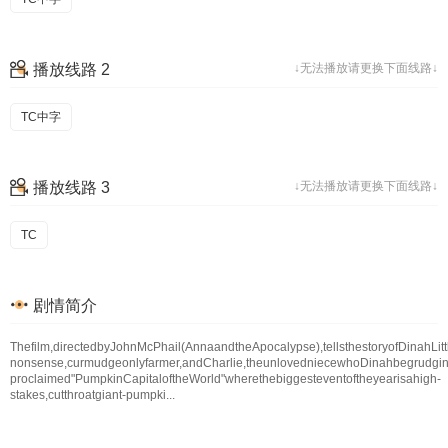
播放线路 2
↓无法播放请更换下面线路↓
TC中字
播放线路 3
↓无法播放请更换下面线路↓
TC
剧情简介
Thefilm,directedbyJohnMcPhail(AnnaandtheApocalypse),tellsthestoryofDinahLitt
nonsense,curmudgeonlyfarmer,andCharlie,theunlovedniecewhoDinahbegrudgingl
proclaimed"PumpkinCapitaloftheWorld"wherethebiggesteventoftheyearisahigh-
stakes,cutthroatgiant-pumpki...