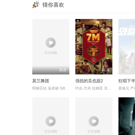
猜你喜欢
高清
高清
莫兰舞团
强扭的瓜也甜2
狂唱下
阿丽莎拉·翁差丽 SitthiphonDisamoe
约吉·巴布 拉姆亚·克里希南 Karunas 艾西瓦娅·莱克希米 Sreej