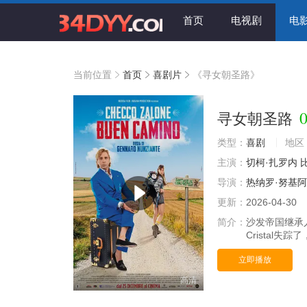
首页
电视剧
电
当前位置
首页
喜剧片
《寻女朝圣路》
0
寻女朝圣路
类型：
喜剧
地区
主演：
切柯·扎罗内
导演：
热纳罗·努基
更新：
2026-04-30
简介：
沙发帝国继承
Cristal
立即播放
高清