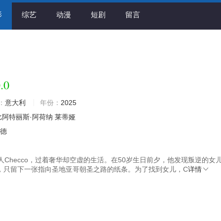
影
综艺
动漫
短剧
留言
.0
：
意大利
年份：
2025
比阿特丽斯·阿荷纳
莱蒂娅
阿德
人Checco，过着奢华却空虚的生活。在50岁生日前夕，他发现叛逆的女
失踪了，只留下一张指向圣地亚哥朝圣之路的纸条。为了找到女儿，C
详情