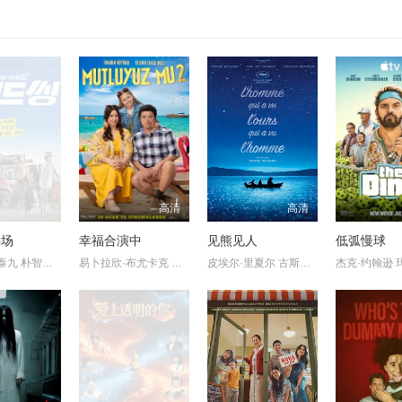
高清
高清
高清
半场
幸福合演中
见熊见人
低弧慢球
姜栋元 严泰九 朴智贤 吴正世
易卜拉欣·布尤卡克 伊尔卡·阿克苏穆 巴萨克·帕拉克 达姆拉·
皮埃尔·里夏尔 古斯塔弗·科文