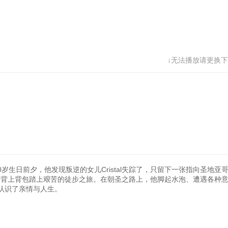
↓无法播放请更换下
0岁生日前夕，他发现叛逆的女儿Cristal失踪了，只留下一张指向圣地亚
宅，背上背包踏上艰苦的徒步之旅。在朝圣之路上，他脚起水泡、遭遇各种
认识了亲情与人生。