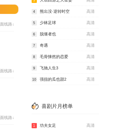
大话西游之大圣娶
高清
3
熊出没·逆转时空
高清
4
少林足球
高清
5
面线路↓
脱缰者也
高清
6
奇遇
高清
7
毛骨悚然的恋爱
高清
8
飞驰人生3
高清
9
面线路↓
强扭的瓜也甜2
高清
10
喜剧片月榜单
面线路↓
功夫女足
高清
1