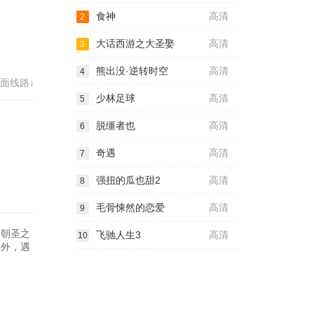
食神
高清
2
大话西游之大圣娶
高清
3
熊出没·逆转时空
高清
4
面线路↓
少林足球
高清
5
脱缰者也
高清
6
奇遇
高清
7
强扭的瓜也甜2
高清
8
毛骨悚然的恋爱
高清
9
哥朝圣之
飞驰人生3
高清
10
意外，遇