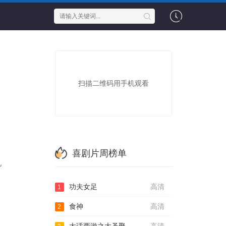
扫描二维码用手机观看
喜剧片周榜单
儿
功夫女足
高清
1
食神
高清
2