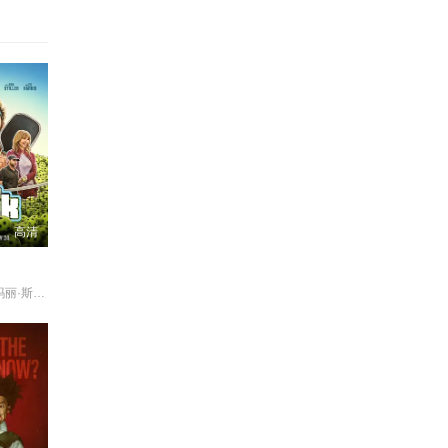
高清
杰克·约翰逊 玛丽·斯汀伯根