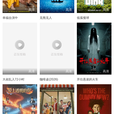
高清
高清
高清
幸福合演中
见熊见人
低弧慢球
高清
高清
高清
大叔乱入72小时
咖啡桌(2026)
开往悬崖的火车