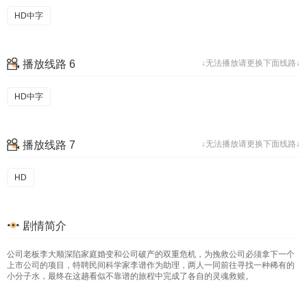
HD中字
播放线路 6
↓无法播放请更换下面线路↓
HD中字
播放线路 7
↓无法播放请更换下面线路↓
HD
剧情简介
公司老板李大顺深陷家庭婚变和公司破产的双重危机，为挽救公司必须拿下一个
上市公司的项目，特聘民间科学家李谱作为助理，两人一同前往寻找一种稀有的
小分子水，最终在这趟看似不靠谱的旅程中完成了各自的灵魂救赎。