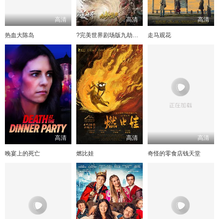
高清
高清
高清
热血大陈岛
?完美世界剧场版九劫焚天?
走马观花
高清
高清
高清
晚宴上的死亡
燃比娃
奇怪的零食店钱天堂