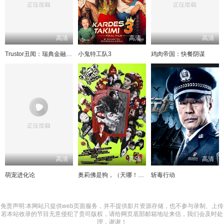
高清
高清
高清
Trustor丑闻：瑞典金融案内幕
小鬼特工队3
鸡肉帝国：快餐阴谋
高清
高清
高清
萌宠进化论
奥莉佛是狗，（天哪！！）这家伙电影版
斩毒行动
免责声明:本网站只提供web页面服务，并不提供影片资源存储，也不参与录制、上传
若本站收录的节目无意侵犯了贵司版权，请给网页底部邮箱地址来信，我们会及时处
理，谢谢！