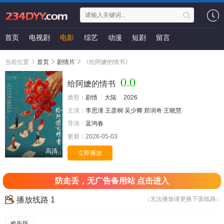
首页
电视剧
电影
综艺
动漫
短剧
留言
当前位置
首页
剧情片
《给阿嬷的情书》
0.0
给阿嬷的情书
类型：
剧情
大陆
2026
主演：
李思潼
王彦桐
吴少卿
郑润奇
王晓慧
导演：
蓝鸿春
更新：
2026-05-03
高清
立即播放
防走丢，无广告备用站 点击进入
播放线路 1
↓无法播放请更换下面线路↓
抢先版