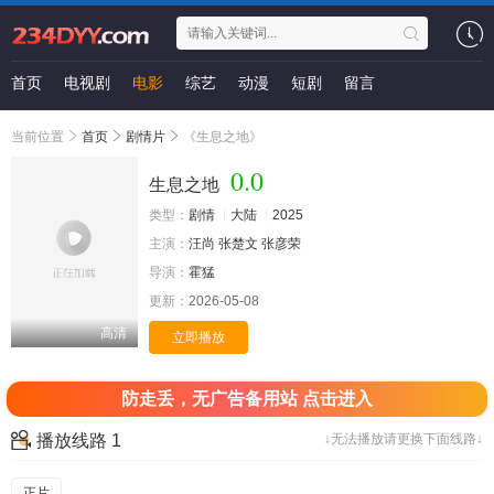
首页
电视剧
电影
综艺
动漫
短剧
留言
当前位置
首页
剧情片
《生息之地》
0.0
生息之地
类型：
剧情
大陆
2025
主演：
汪尚
张楚文
张彦荣
导演：
霍猛
更新：
2026-05-08
高清
立即播放
防走丢，无广告备用站 点击进入
播放线路 1
↓无法播放请更换下面线路↓
正片