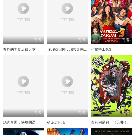
高清
高清
高清
奇怪的零食店钱天堂
Trustor丑闻：瑞典金融案内幕
小鬼特工队3
高清
高清
高清
鸡肉帝国：快餐阴谋
萌宠进化论
奥莉佛是狗，（天哪！！）这家伙电影版