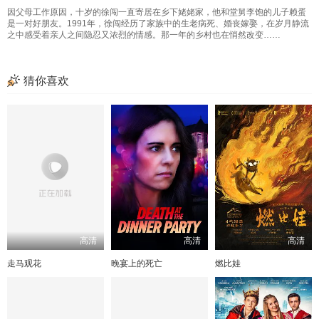
因父母工作原因，十岁的徐闯一直寄居在乡下姥姥家，他和堂舅李饱的儿子赖蛋
是一对好朋友。1991年，徐闯经历了家族中的生老病死、婚丧嫁娶，在岁月静流
之中感受着亲人之间隐忍又浓烈的情感。那一年的乡村也在悄然改变……
猜你喜欢
高清
高清
高清
走马观花
晚宴上的死亡
燃比娃