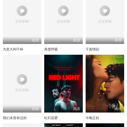
高清
高清
高清
为意大利干杯
再度呼吸
千面情踪
高清
高清
高清
我们未曾有过的
红灯囚爱
今晚正好