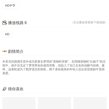
HD中字
播放线路 6
↓无法播放请更换下面线路↓
HD
剧情简介
外卖员刘因撞车意外成为富家女梦琪的“宠物蛇管家”。在照顾宠物蛇“白娘子”的过
程中，他不仅见证了梦琪男友的虚伪背叛，也陷入了自己女友的误解与抉择。最
终，这条蛇成为了戳穿谎言的契机，两个身份悬殊的年轻人也在层层闹剧中觅得
真爱。
猜你喜欢