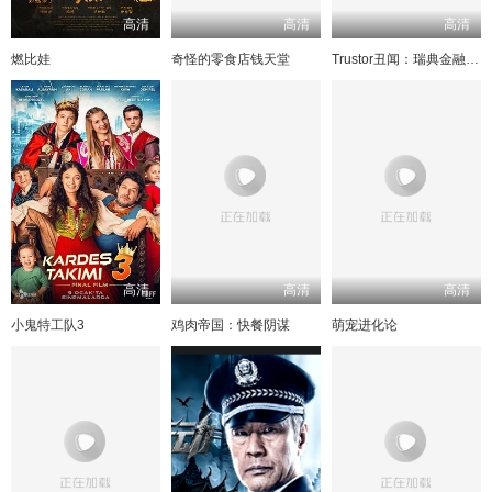
高清
高清
高清
燃比娃
奇怪的零食店钱天堂
Trustor丑闻：瑞典金融案内幕
高清
高清
高清
小鬼特工队3
鸡肉帝国：快餐阴谋
萌宠进化论