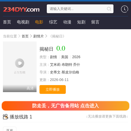
首页
电视剧
电影
综艺
动漫
短剧
留言
当前位置
首页
剧情片
《揭秘日》
0.0
揭秘日
类型：
剧情
美国
2026
主演：
艾米莉·布朗特
乔什
导演：
史蒂文·斯皮尔伯格
更新：
2026-06-11
高清
立即播放
防走丢，无广告备用站 点击进入
播放线路 1
↓无法播放请更换下面线路↓
正片