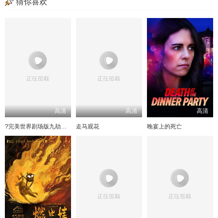
猜你喜欢
高清
高清
高清
?完美世界剧场版九劫焚天?
走马观花
晚宴上的死亡