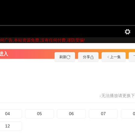
何广告,本站资源免费,没有任何付费,谨防受骗!
进入
刷新
分享
上一集
↓无法播放请更换下
04
05
06
07
12