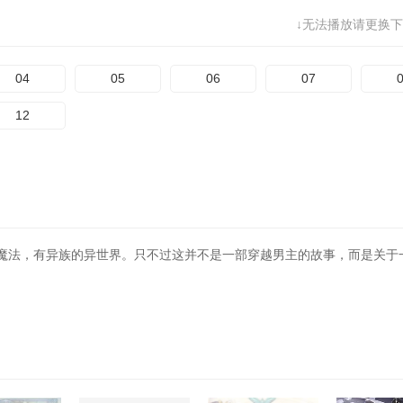
↓无法播放请更换下
04
05
06
07
12
魔法，有异族的异世界。只不过这并不是一部穿越男主的故事，而是关于