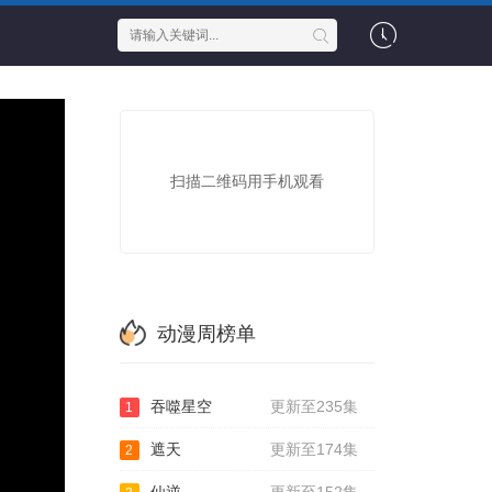
扫描二维码用手机观看
动漫周榜单
吞噬星空
更新至235集
1
遮天
更新至174集
2