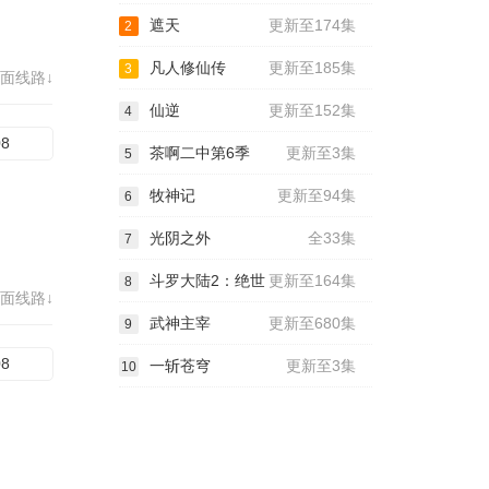
遮天
更新至174集
2
凡人修仙传
更新至185集
3
面线路↓
仙逆
更新至152集
4
08
茶啊二中第6季
更新至3集
5
牧神记
更新至94集
6
光阴之外
全33集
7
斗罗大陆2：绝世
更新至164集
8
面线路↓
武神主宰
更新至680集
9
08
一斩苍穹
更新至3集
10