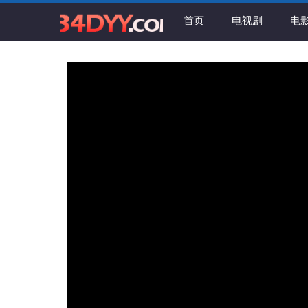
首页
电视剧
电