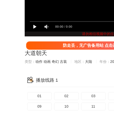
请勿相信视频中的任
防走丢，无广告备用站 点击
大道朝天
类型：
动作
动画
奇幻
古装
地区：
大陆
年份：
2
播放线路 1
01
02
03
09
10
11