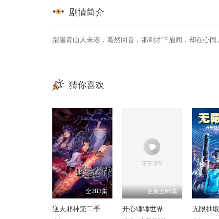
剧情简介
踏遍青山人未老，蓦然回首，那剑才下眉间，却在心间
猜你喜欢
全383集
更新至66集
逆天邪神第二季
开心锤锤世界