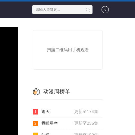
扫描二维码用手机观看
动漫周榜单
遮天
更新至174集
1
吞噬星空
更新至235集
2