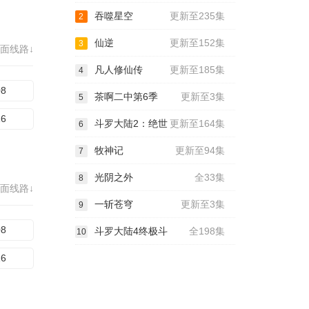
吞噬星空
更新至235集
2
仙逆
更新至152集
3
面线路↓
凡人修仙传
更新至185集
4
08
茶啊二中第6季
更新至3集
5
16
斗罗大陆2：绝世
更新至164集
6
牧神记
更新至94集
7
光阴之外
全33集
8
面线路↓
一斩苍穹
更新至3集
9
08
斗罗大陆4终极斗
全198集
10
16