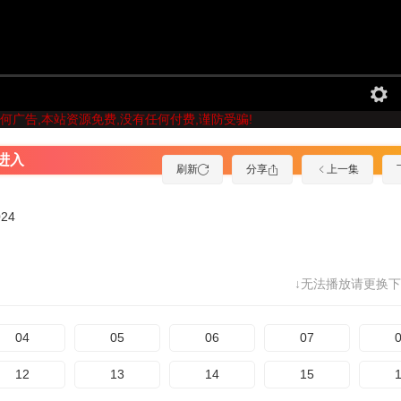
何广告,本站资源免费,没有任何付费,谨防受骗!
进入
刷新
分享
上一集
024
↓无法播放请更换下
04
05
06
07
12
13
14
15