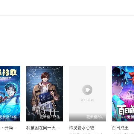
。
更新至84集
更新至275集
更新至2集
更新
无限抽取：开局核平修仙世界
我被困在同一天一千年动态漫
缔灵爱水心缠
百日成王