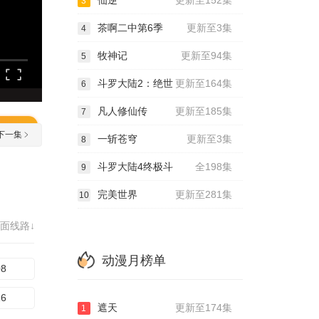
仙逆
更新至152集
3
茶啊二中第6季
更新至3集
4
牧神记
更新至94集
5
斗罗大陆2：绝世
更新至164集
6
凡人修仙传
更新至185集
7
下一集
一斩苍穹
更新至3集
8
斗罗大陆4终极斗
全198集
9
完美世界
更新至281集
10
面线路↓
动漫月榜单
08
16
遮天
更新至174集
1