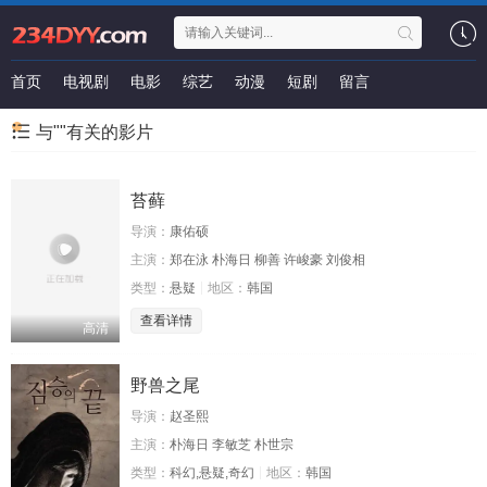
首页
电视剧
电影
综艺
动漫
短剧
留言
与""有关的影片
苔藓
导演：
康佑硕
主演：
郑在泳 朴海日 柳善 许峻豪 刘俊相
类型：
悬疑
地区：
韩国
查看详情
高清
野兽之尾
导演：
赵圣熙
主演：
朴海日 李敏芝 朴世宗
类型：
科幻,悬疑,奇幻
地区：
韩国