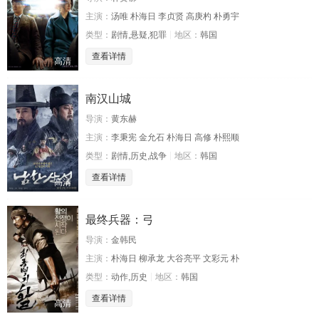
主演：
汤唯 朴海日 李贞贤 高庚杓 朴勇宇
类型：
剧情,悬疑,犯罪
地区：
韩国
查看详情
高清
南汉山城
导演：
黄东赫
主演：
李秉宪 金允石 朴海日 高修 朴熙顺
类型：
剧情,历史,战争
地区：
韩国
查看详情
高清
最终兵器：弓
导演：
金韩民
主演：
朴海日 柳承龙 大谷亮平 文彩元 朴
类型：
动作,历史
地区：
韩国
查看详情
高清