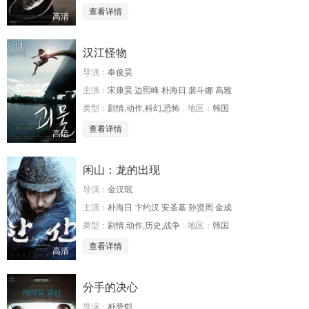
查看详情
高清
汉江怪物
导演：
奉俊昊
主演：
宋康昊 边熙峰 朴海日 裴斗娜 高雅
类型：
剧情,动作,科幻,恐怖
地区：
韩国
查看详情
高清
闲山：龙的出现
导演：
金汉珉
主演：
朴海日 卞约汉 安圣基 孙贤周 金成
类型：
剧情,动作,历史,战争
地区：
韩国
查看详情
高清
分手的决心
导演：
朴赞郁