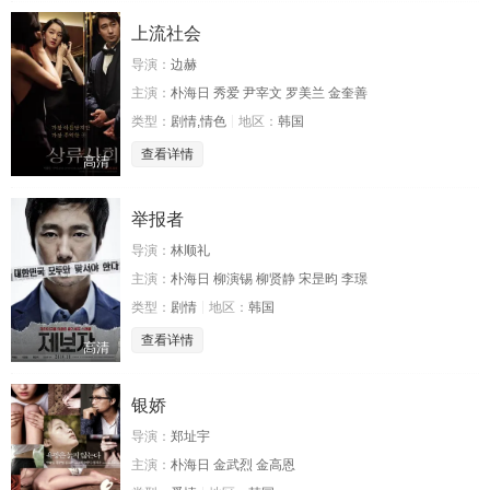
上流社会
导演：
边赫
主演：
朴海日 秀爱 尹宰文 罗美兰 金奎善
类型：
剧情,情色
地区：
韩国
查看详情
高清
举报者
导演：
林顺礼
主演：
朴海日 柳演锡 柳贤静 宋昰昀 李璟
类型：
剧情
地区：
韩国
查看详情
高清
银娇
导演：
郑址宇
主演：
朴海日 金武烈 金高恩