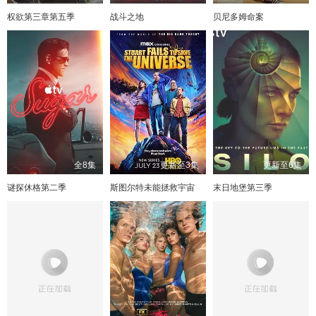
权欲第三章第五季
战斗之地
贝尼多姆命案
全8集
更新至3集
更新至6集
谜探休格第二季
斯图尔特未能拯救宇宙
末日地堡第三季