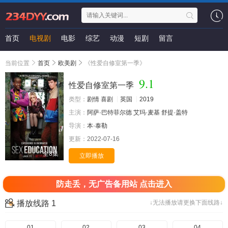
首页
电视剧
电影
综艺
动漫
短剧
留言
当前位置
首页
欧美剧
《性爱自修室第一季》
9.1
性爱自修室第一季
类型：
剧情
喜剧
英国
2019
主演：
阿萨·巴特菲尔德
艾玛·麦基
舒提·盖特
导演：
本·泰勒
更新：
2022-07-16
全8集
立即播放
防走丢，无广告备用站 点击进入
播放线路 1
↓无法播放请更换下面线路↓
01
02
03
04