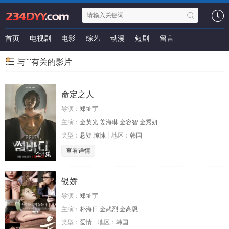
首页
电视剧
电影
综艺
动漫
短剧
留言
与""有关的影片
命定之人
导演：
郑址宇
主演：
金英光 姜海琳 金容智 金秀妍
类型：
悬疑,惊悚
地区：
韩国
查看详情
全8集
银娇
导演：
郑址宇
主演：
朴海日 金武烈 金高恩
类型：
爱情
地区：
韩国