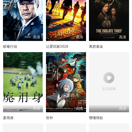
高清
高清
高清
斩毒行动
让爱回家2026
离群索金
高清
高清
高清
废用身
世外
懵懂情欲