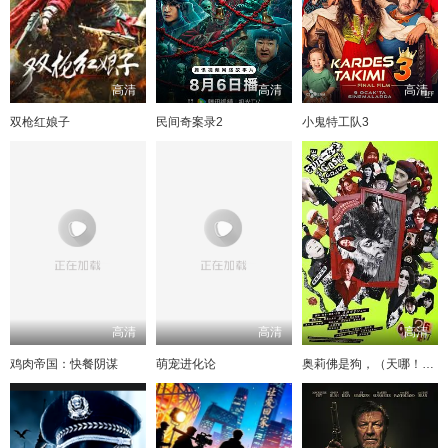
高清
高清
高清
双枪红娘子
民间奇案录2
小鬼特工队3
高清
高清
高清
鸡肉帝国：快餐阴谋
萌宠进化论
奥莉佛是狗，（天哪！！）这家伙电影版