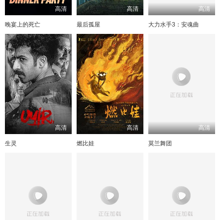
高清
高清
高清
晚宴上的死亡
最后孤屋
大力水手3：安魂曲
高清
高清
高清
生灵
燃比娃
莫兰舞团