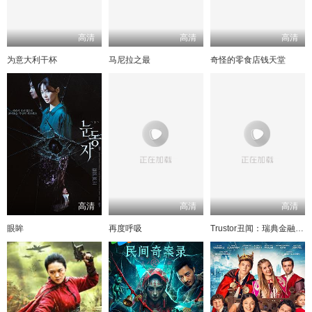
高清
高清
高清
为意大利干杯
马尼拉之最
奇怪的零食店钱天堂
高清
高清
高清
眼眸
再度呼吸
Trustor丑闻：瑞典金融案内幕