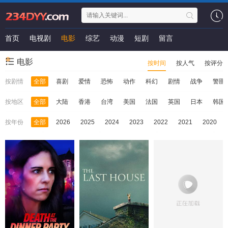
首页
电视剧
电影
综艺
动漫
短剧
留言
电影
按时间
按人气
按评分
按剧情
全部
喜剧
爱情
恐怖
动作
科幻
剧情
战争
警匪
按地区
全部
大陆
香港
台湾
美国
法国
英国
日本
韩国
按年份
全部
2026
2025
2024
2023
2022
2021
2020