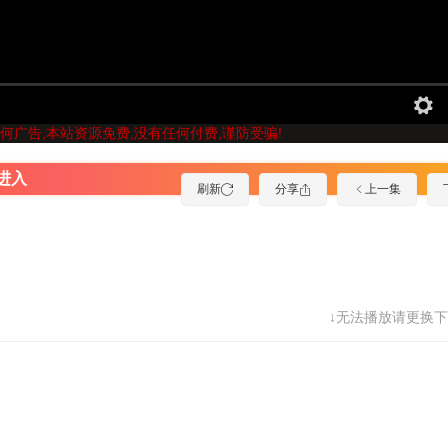
何广告,本站资源免费,没有任何付费,谨防受骗!
进入
刷新
分享
上一集
↓无法播放请更换下