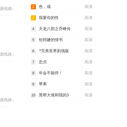
色，戒
高清
2
面线路↓
我要你的性
高清
3
天龙八部之乔峰传
高清
4
给阿嬷的情书
高清
5
?完美世界剧场版
高清
6
面线路↓
忠贞
高清
7
年会不能停！
高清
8
苹果
高清
9
黑帮大佬和我的3
高清
10
面线路↓