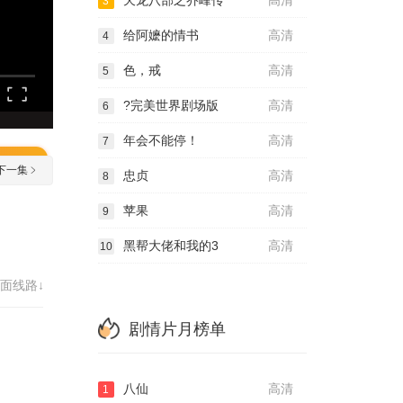
天龙八部之乔峰传
高清
3
给阿嬷的情书
高清
4
色，戒
高清
5
?完美世界剧场版
高清
6
年会不能停！
高清
7
下一集
忠贞
高清
8
苹果
高清
9
黑帮大佬和我的3
高清
10
面线路↓
剧情片月榜单
八仙
高清
1