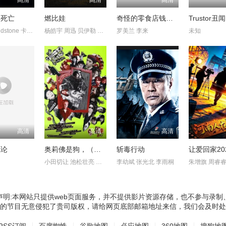
的死亡
燃比娃
奇怪的零食店钱天堂
CandiceLidstone 卡梅伦·布罗德 马克·戴 EdenBroda BryceWynte
杨皓宇 周迅 贝伊勒 康春雷
罗美兰 李来
未知
高清
高清
高清
化论
奥莉佛是狗，（天哪！！）这家伙电影版
斩毒行动
让爱回家20
小田切让 池松壮亮 麻生久美子
李幼斌 张光北 李雨桐
朱增旗 周睿
声明:本网站只提供web页面服务，并不提供影片资源存储，也不参与录制
的节目无意侵犯了贵司版权，请给网页底部邮箱地址来信，我们会及时处