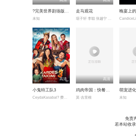
?完美世界剧场版九劫焚天?
走马观花
晚宴上
未知
琚子轩 李聪 张越宁 高深
高清
高清
小鬼特工队3
鸡肉帝国：快餐阴谋
萌宠进
CeydaKasabal? 费拉特·阿尔拜伦
莫·吉里根
未知
免责
若本站收录