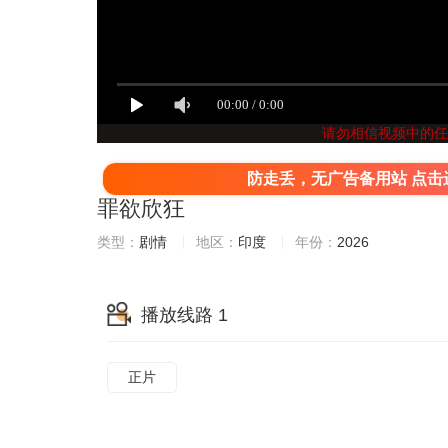
请勿相信视频中的任
防走丢，无广告备用站 点击
罪欲欣狂
类型：
剧情
地区：
印度
年份：
2026
播放线路 1
正片