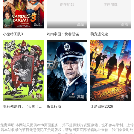
高清
高清
高清
小鬼特工队3
鸡肉帝国：快餐阴谋
萌宠进化论
高清
高清
高清
奥莉佛是狗，（天哪！！）这家伙电影版
斩毒行动
让爱回家2026
免责声明:本网站只提供web页面服务，并不提供影片资源存储，也不参与录制、上传
若本站收录的节目无意侵犯了贵司版权，请给网页底部邮箱地址来信，我们会及时处