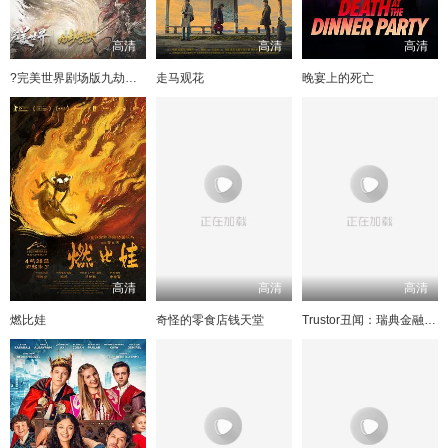
高清
高清
高清
?完美世界剧场版九劫焚天?
走马观花
晚宴上的死亡
高清
高清
高清
燃比娃
奇怪的零食店钱天堂
Trustor丑闻：瑞典金融案内幕